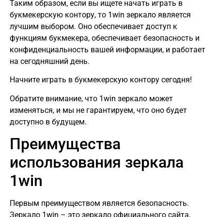
Таким образом, если вы ищете начать играть в
букмекерскую контору, то 1win зеркало является
лучшим выбором. Оно обеспечивает доступ к
функциям букмекера, обеспечивает безопасность и
конфиденциальность вашей информации, и работает
на сегодняшний день.
Начните играть в букмекерскую контору сегодня!
Обратите внимание, что 1win зеркало может
изменяться, и мы не гарантируем, что оно будет
доступно в будущем.
Преимущества
использования зеркала
1win
Первым преимуществом является безопасность.
Зеркало 1win – это зеркало официального сайта,