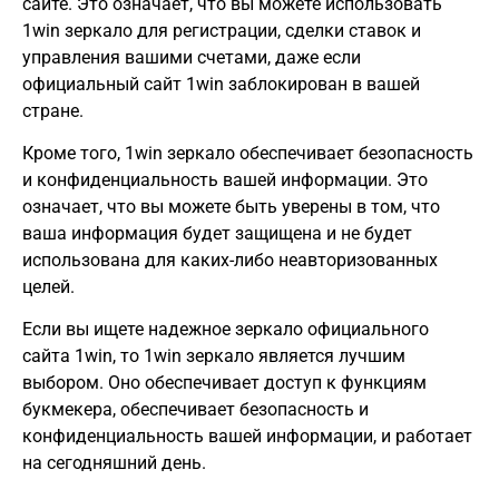
сайте. Это означает, что вы можете использовать
1win зеркало для регистрации, сделки ставок и
управления вашими счетами, даже если
официальный сайт 1win заблокирован в вашей
стране.
Кроме того, 1win зеркало обеспечивает безопасность
и конфиденциальность вашей информации. Это
означает, что вы можете быть уверены в том, что
ваша информация будет защищена и не будет
использована для каких-либо неавторизованных
целей.
Если вы ищете надежное зеркало официального
сайта 1win, то 1win зеркало является лучшим
выбором. Оно обеспечивает доступ к функциям
букмекера, обеспечивает безопасность и
конфиденциальность вашей информации, и работает
на сегодняшний день.