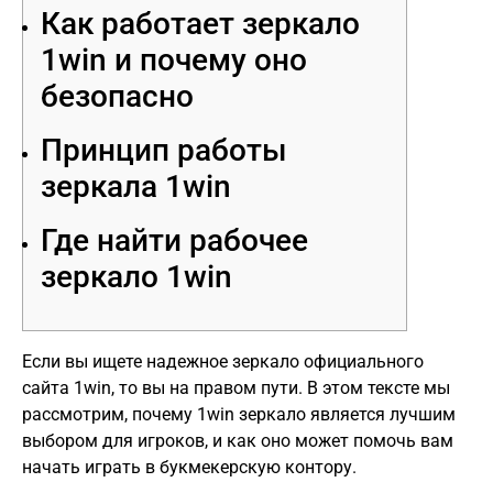
Как работает зеркало
1win и почему оно
безопасно
Принцип работы
зеркала 1win
Где найти рабочее
зеркало 1win
Если вы ищете надежное зеркало официального
сайта 1win, то вы на правом пути. В этом тексте мы
рассмотрим, почему
1win зеркало
является лучшим
выбором для игроков, и как оно может помочь вам
начать играть в букмекерскую контору.