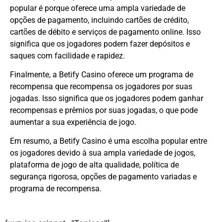
popular é porque oferece uma ampla variedade de
opções de pagamento, incluindo cartões de crédito,
cartões de débito e serviços de pagamento online. Isso
significa que os jogadores podem fazer depósitos e
saques com facilidade e rapidez.
Finalmente, a Betify Casino oferece um programa de
recompensa que recompensa os jogadores por suas
jogadas. Isso significa que os jogadores podem ganhar
recompensas e prêmios por suas jogadas, o que pode
aumentar a sua experiência de jogo.
Em resumo, a Betify Casino é uma escolha popular entre
os jogadores devido à sua ampla variedade de jogos,
plataforma de jogo de alta qualidade, política de
segurança rigorosa, opções de pagamento variadas e
programa de recompensa.