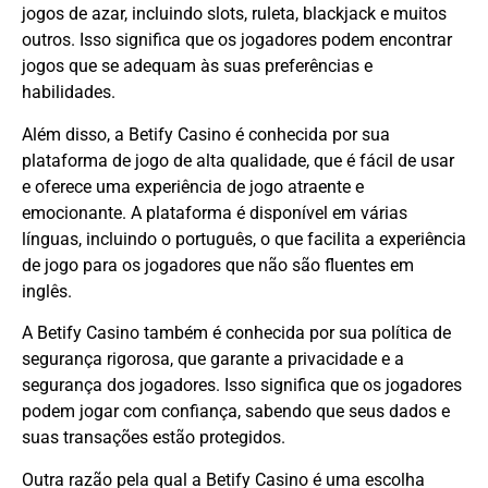
jogos de azar, incluindo slots, ruleta, blackjack e muitos
outros. Isso significa que os jogadores podem encontrar
jogos que se adequam às suas preferências e
habilidades.
Além disso, a Betify Casino é conhecida por sua
plataforma de jogo de alta qualidade, que é fácil de usar
e oferece uma experiência de jogo atraente e
emocionante. A plataforma é disponível em várias
línguas, incluindo o português, o que facilita a experiência
de jogo para os jogadores que não são fluentes em
inglês.
A Betify Casino também é conhecida por sua política de
segurança rigorosa, que garante a privacidade e a
segurança dos jogadores. Isso significa que os jogadores
podem jogar com confiança, sabendo que seus dados e
suas transações estão protegidos.
Outra razão pela qual a Betify Casino é uma escolha