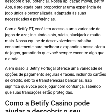
descobre o seu potencial. Nossa aplicação móvel, Betify
App, é projetada para proporcionar uma experiência de
jogo única e personalizada, adaptada às suas
necessidades e preferências.
Com a Betify PT, você tem acesso a uma variedade de
jogos de azar, incluindo slots, ruleta, blackjack e muito
mais. Nossa equipe de desenvolvedores trabalha
constantemente para melhorar e expandir a nossa oferta
de jogos, garantindo que você sempre encontre algo que
o atraia.
Além disso, a Betify Portugal oferece uma variedade de
opções de pagamento seguras e fáceis, incluindo cartões
de crédito, débito e transferências bancárias. Isso
significa que você pode jogar com confiança, sabendo
que suas transações estão protegidas.
Como a Betify Casino pode
ajudar a descobrir o seu