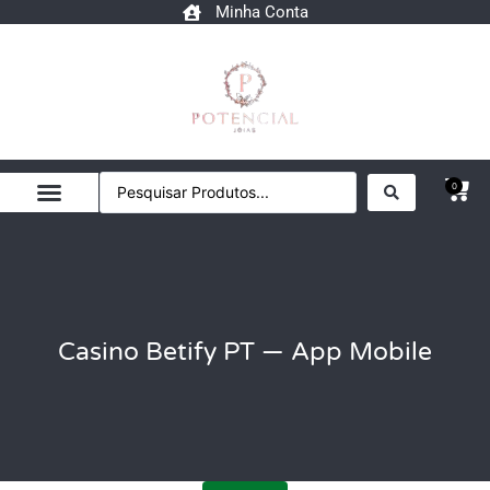
Minha Conta
0
Casino Betify PT — App Mobile