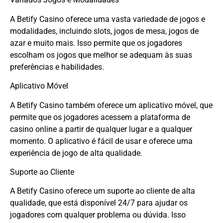
A Betify Casino oferece uma vasta variedade de jogos e
modalidades, incluindo slots, jogos de mesa, jogos de
azar e muito mais. Isso permite que os jogadores
escolham os jogos que melhor se adequam às suas
preferências e habilidades.
Aplicativo Móvel
A Betify Casino também oferece um aplicativo móvel, que
permite que os jogadores acessem a plataforma de
casino online a partir de qualquer lugar e a qualquer
momento. O aplicativo é fácil de usar e oferece uma
experiência de jogo de alta qualidade.
Suporte ao Cliente
A Betify Casino oferece um suporte ao cliente de alta
qualidade, que está disponível 24/7 para ajudar os
jogadores com qualquer problema ou dúvida. Isso