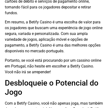
cartões de débito e serviços de pagamento online,
tornando fácil para os jogadores depositar e retirar
fundos.
Em resumo, a Betify Casino é uma escolha de valor para
os jogadores que buscam uma experiência de jogo online
segura, variada e personalizada. Com sua ampla
variedade de jogos, aplicação móvel e opções de
pagamento, a Betify Casino é uma das melhores opções
disponíveis no mercado português.
Portanto, se você está procurando por um cassino online
em Portugal, não hesite em escolher a Betify Casino.
Você não irá se arrepender!
Desbloqueie o Potencial do
Jogo
Com a Betify Casino, você não apenas joga, mas também