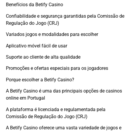
Benefícios da Betify Casino
Confiabilidade e segurança garantidas pela Comissão de
Regulação do Jogo (CRJ)
Variados jogos e modalidades para escolher
Aplicativo móvel fácil de usar
Suporte ao cliente de alta qualidade
Promoções e ofertas especiais para os jogadores
Porque escolher a Betify Casino?
A Betify Casino é uma das principais opções de casinos
online em Portugal
A plataforma é licenciada e regulamentada pela
Comissão de Regulação do Jogo (CRJ)
A Betify Casino oferece uma vasta variedade de jogos e