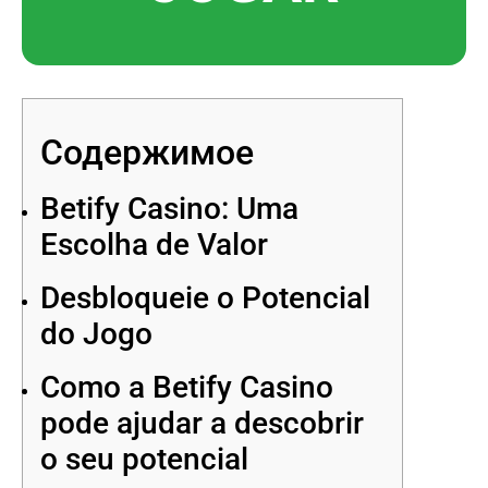
Содержимое
Betify Casino: Uma
Escolha de Valor
Desbloqueie o Potencial
do Jogo
Como a Betify Casino
pode ajudar a descobrir
o seu potencial