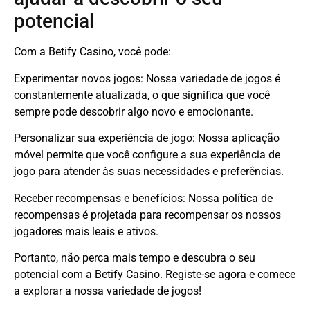
potencial
Com a Betify Casino, você pode:
Experimentar novos jogos: Nossa variedade de jogos é
constantemente atualizada, o que significa que você
sempre pode descobrir algo novo e emocionante.
Personalizar sua experiência de jogo: Nossa aplicação
móvel permite que você configure a sua experiência de
jogo para atender às suas necessidades e preferências.
Receber recompensas e benefícios: Nossa política de
recompensas é projetada para recompensar os nossos
jogadores mais leais e ativos.
Portanto, não perca mais tempo e descubra o seu
potencial com a Betify Casino. Registe-se agora e comece
a explorar a nossa variedade de jogos!