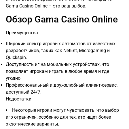
Gama Casino Online – это ваш выбор.
Обзор Gama Casino Online
Преимущества:
Широкий спектр игровых автоматов от известных
разработчиков, таких как NetEnt, Microgaming и
Quickspin.
Доступность иг на мобильных устройствах, что
позволяет игрокам играть в любое время и где
угодно.
Профессиональный и дружелюбный клиент-сервис,
доступный 24/7.
Недостатки:
Некоторые игроки могут чувствовать, что выбор
игр ограничен, особенно для тех, кто ищет более
экзотические варианты.