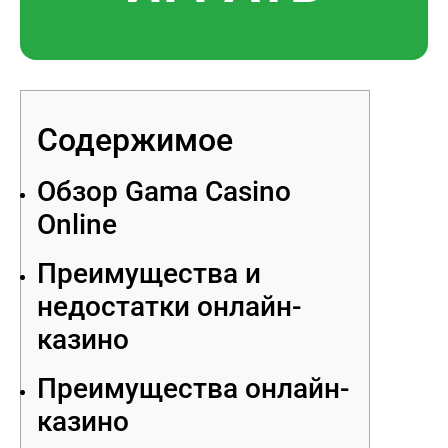
Содержимое
Обзор Gama Casino
Online
Преимущества и
недостатки онлайн-
казино
Преимущества онлайн-
казино