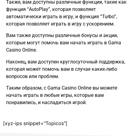
Также, вам доступны различные функции, такие как
функция “AutoPlay”, которая позволяет
автоматически играть в игру, и функция “Turbo”,
которая позволяет играть в игру с ускорением.
Вам также доступны различные бонусы и акции,
которые могут помочь вам начать играть в Gama
Casino Online.
Наконец, вам доступен круглосуточный поддержка,
которая может помочь вам в случае каких-либо
вопросов или проблем.
Таким образом, с Gama Casino Online вы можете
начать играть в любые игры, которые вам
понравились, и насладиться игрой.
[xyz-ips snippet="Topicos"]