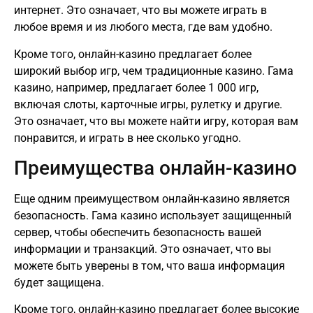
интернет. Это означает, что вы можете играть в
любое время и из любого места, где вам удобно.
Кроме того, онлайн-казино предлагает более
широкий выбор игр, чем традиционные казино. Гама
казино, например, предлагает более 1 000 игр,
включая слоты, карточные игры, рулетку и другие.
Это означает, что вы можете найти игру, которая вам
понравится, и играть в нее сколько угодно.
Преимущества онлайн-казино
Еще одним преимуществом онлайн-казино является
безопасность. Гама казино использует защищенный
сервер, чтобы обеспечить безопасность вашей
информации и транзакций. Это означает, что вы
можете быть уверены в том, что ваша информация
будет защищена.
Кроме того, онлайн-казино предлагает более высокие