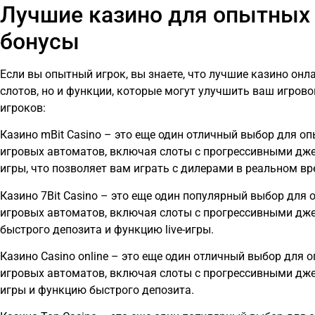
Лучшие казино для опытных 
бонусы
Если вы опытный игрок, вы знаете, что лучшие
казино онл
слотов, но и функции, которые могут улучшить ваш игров
игроков:
Казино mBit Casino – это еще один отличный выбор для оп
игровых автоматов, включая слоты с прогрессивными дже
игры, что позволяет вам играть с дилерами в реальном вр
Казино 7Bit Casino – это еще один популярный выбор для 
игровых автоматов, включая слоты с прогрессивными дж
быстрого депозита и функцию live-игры.
Казино Casino online – это еще один отличный выбор для 
игровых автоматов, включая слоты с прогрессивными дже
игры и функцию быстрого депозита.