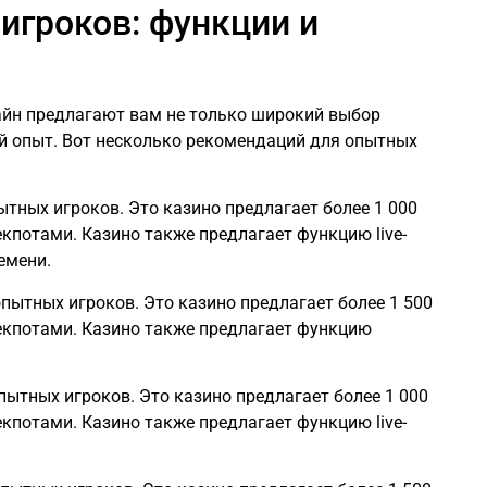
игроков: функции и
айн
предлагают вам не только широкий выбор
ой опыт. Вот несколько рекомендаций для опытных
ытных игроков. Это казино предлагает более 1 000
кпотами. Казино также предлагает функцию live-
емени.
опытных игроков. Это казино предлагает более 1 500
екпотами. Казино также предлагает функцию
опытных игроков. Это казино предлагает более 1 000
кпотами. Казино также предлагает функцию live-