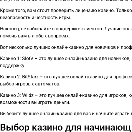
Кроме того, вам стоит проверить лицензию казино. Тольк
безопасность и честность игры.
Наконец, не забывайте о поддержке клиентов. Лучшие онл
помочь вам в любых вопросах.
Вот несколько лучших онлайн-казино для новичков и про
Казино 1: SlotV – это лучшее онлайн-казино для новичков
поддержку.
Казино 2: BitStarz – это лучшее онлайн-казино для профе
выбор игровых автоматов.
Казино 3: Wildz – это лучшее онлайн-казино для игроков
возможности выиграть деньги.
Выберите лучшее онлайн-казино для вас и начните играть 
Выбор казино для начинающ