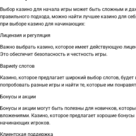
Выбор казино для начала игры может быть сложным и да
правильного подхода, можно найти лучшее казино для себ
при выборе казино для начинающих:
Лицензия и регуляция
Важно выбрать казино, которое имеет действующую лицен
Это обеспечит безопасность и честность игры.
Вариety слотов
Казино, которое предлагает широкий выбор слотов, будет 
попробовать разные игры и найти те, которые им понравят
Бонусы и акции
Бонусы и акции могут быть полезны для новичков, котор
вложениями. Казино, которое предлагает хорошие бонусы 
начинающих игроков.
Клиентская поддержка