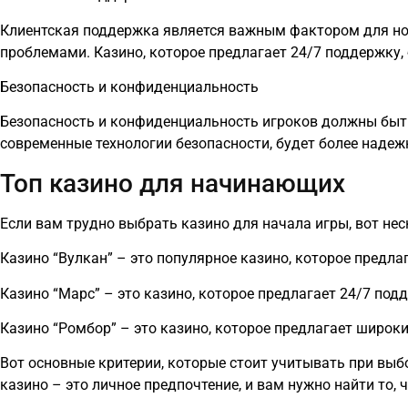
Клиентская поддержка является важным фактором для нов
проблемами. Казино, которое предлагает 24/7 поддержку
Безопасность и конфиденциальность
Безопасность и конфиденциальность игроков должны быть
современные технологии безопасности, будет более наде
Топ казино для начинающих
Если вам трудно выбрать казино для начала игры, вот не
Казино “Вулкан” – это популярное казино, которое предл
Казино “Марс” – это казино, которое предлагает 24/7 под
Казино “Ромбор” – это казино, которое предлагает широк
Вот основные критерии, которые стоит учитывать при выб
казино – это личное предпочтение, и вам нужно найти то, 