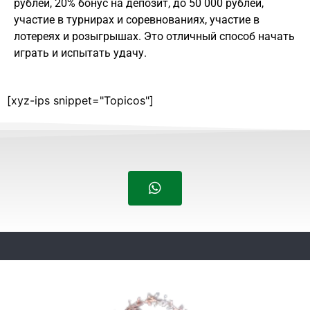
рублей, 20% бонус на депозит, до 50 000 рублей,
участие в турнирах и соревнованиях, участие в
лотереях и розыгрышах. Это отличный способ начать
играть и испытать удачу.
[xyz-ips snippet="Topicos"]