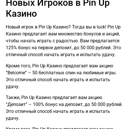
Новых Игроков в Pin Up
Казино
Новый игрок в Pin Up Казино? Тогда вы в luck! Pin Up
Казино предлагает вам множество бонусов и акций,
чтобы начать играть с радостью. Вам предлагается
125% бонус на первое депозит, до 50 000 рублей. Это
отличный способ начать играть и испытать удачу.
Кроме того, Pin Up Казино предлагает вам акцию
“Вelcome” – 50 бесплатных спин на любимые игры.
Это отличный способ начать играть и испытать
удачу.
Также, Pin Up Казино предлагает вам акцию
“Депозит” – 100% бонус на депозит, до 50 000 рублей.
Это отличный способ начать играть и испытать
удачу.