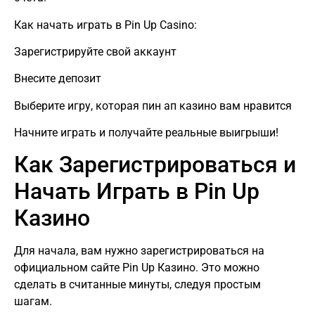
Как начать играть в Pin Up Casino:
Зарегистрируйте свой аккаунт
Внесите депозит
Выберите игру, которая
пин ап казино
вам нравится
Начните играть и получайте реальные выигрыши!
Как Зарегистрироваться и
Начать Играть в Pin Up
Казино
Для начала, вам нужно зарегистрироваться на
официальном сайте Pin Up Казино. Это можно
сделать в считанные минуты, следуя простым
шагам.