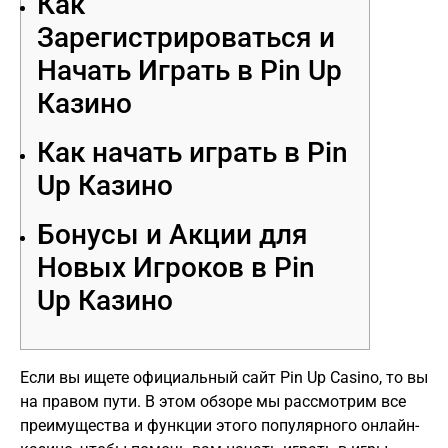
Как
Зарегистрироваться и
Начать Играть в Pin Up
Казино
Как начать играть в Pin
Up Казино
Бонусы и Акции для
Новых Игроков в Pin
Up Казино
Если вы ищете официальный сайт Pin Up Casino, то вы
на правом пути. В этом обзоре мы рассмотрим все
преимущества и функции этого популярного онлайн-