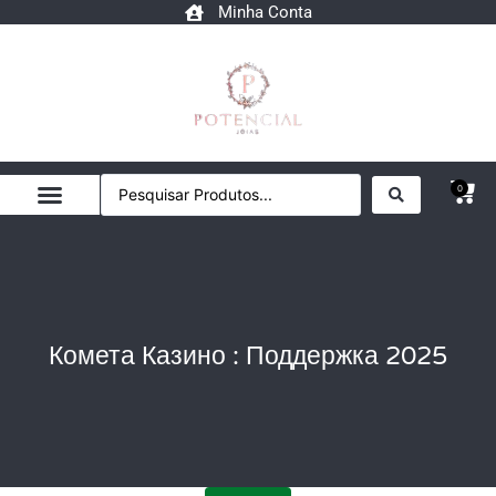
Minha Conta
0
Комета Казино : Поддержка 2025