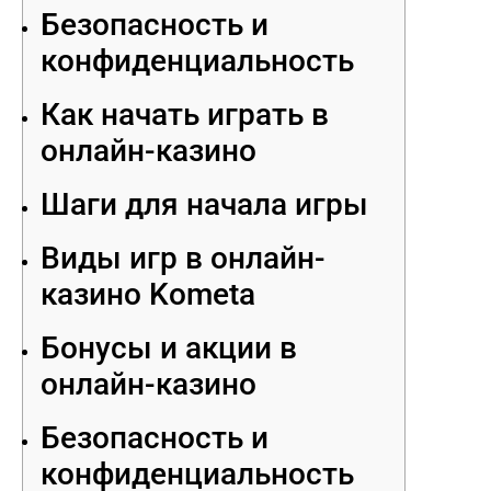
Безопасность и
конфиденциальность
Как начать играть в
онлайн-казино
Шаги для начала игры
Виды игр в онлайн-
казино Kometa
Бонусы и акции в
онлайн-казино
Безопасность и
конфиденциальность