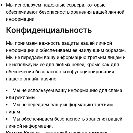
Мы используем надежные сервера, которые
обеспечивают безопасность хранения вашей личной
информации.
Конфиденциальность
Мы понимаем важность защиты вашей личной
информации и обеспечиваем ее наилучшим образом.
Мы не передаем вашу информацию третьим лицам и
не используем ее для любых целей, кроме как для
обеспечения безопасности и функционирования
нашего онлайн-казино.
Мы не используем вашу информацию для спама
или рекламы.
Мы не передаем вашу информацию третьим
лицам.
Мы обеспечиваем безопасность хранения вашей
личной информации.