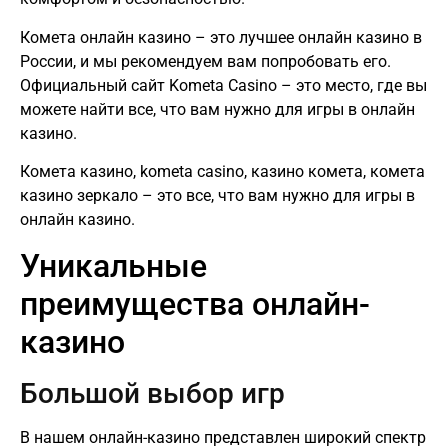
Комета онлайн казино – это лучшее онлайн казино в
России, и мы рекомендуем вам попробовать его.
Официальный сайт Kometa Casino – это место, где вы
можете найти все, что вам нужно для игры в онлайн
казино.
Комета казино, kometa casino, казино комета, комета
казино зеркало – это все, что вам нужно для игры в
онлайн казино.
Уникальные
преимущества онлайн-
казино
Большой выбор игр
В нашем онлайн-казино представлен широкий спектр