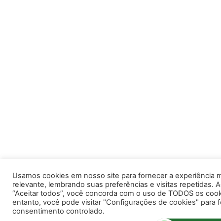
Usamos cookies em nosso site para fornecer a experiência 
relevante, lembrando suas preferências e visitas repetidas. A
“Aceitar todos”, você concorda com o uso de TODOS os cook
entanto, você pode visitar "Configurações de cookies" para 
consentimento controlado.