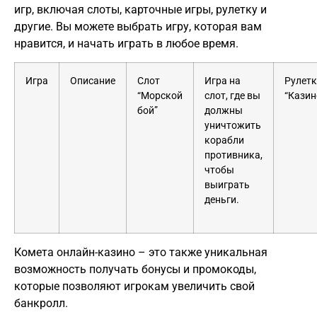
игр, включая слоты, карточные игры, рулетку и
другие. Вы можете выбрать игру, которая вам
нравится, и начать играть в любое время.
Игра
Описание
Слот
Игра на
Рулет
“Морской
слот, где вы
“Казин
бой”
должны
уничтожить
корабли
противника,
чтобы
выиграть
деньги.
Комета онлайн-казино – это также уникальная
возможность получать бонусы и промокоды,
которые позволяют игрокам увеличить свой
банкролл.