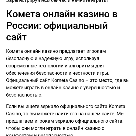
Зарегистрируйтесь сейчас и начните играть!
Комета онлайн казино в
России: официальный
сайт
Комета онлайн казино предлагает игрокам
безопасную и надежную игру, используя
современные технологии и алгоритмы для
обеспечения безопасности и честности игры.
Официальный сайт Kometa Casino – это место, где вы
можете играть в онлайн казино с уверенностью и
безопасностью.
Если вы ищете зеркало официального сайта Kometa
Casino, то вы можете найти его на нашем сайте. Мы
предлагаем игрокам зеркало официального сайта,
чтобы они могли играть в онлайн казино с
комфортом и безопасностью.