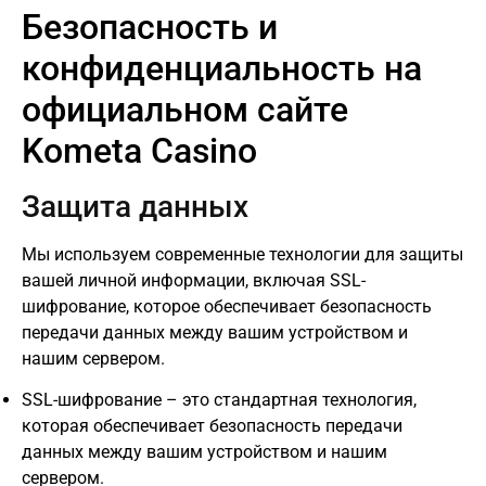
Безопасность и
конфиденциальность на
официальном сайте
Kometa Casino
Защита данных
Мы используем современные технологии для защиты
вашей личной информации, включая SSL-
шифрование, которое обеспечивает безопасность
передачи данных между вашим устройством и
нашим сервером.
SSL-шифрование – это стандартная технология,
которая обеспечивает безопасность передачи
данных между вашим устройством и нашим
сервером.