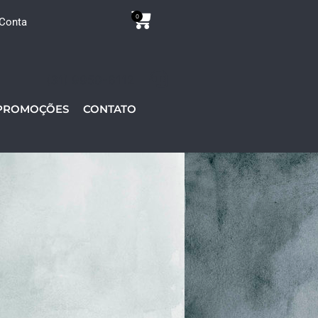
0
Conta
(31) 9950-6112
PROMOÇÕES
CONTATO