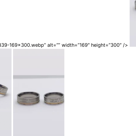
39-169×300.webp” alt=”” width=”169″ height=”300″ />