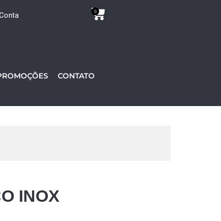
0
Conta
(31) 9950-6112
PROMOÇÕES
CONTATO
O INOX