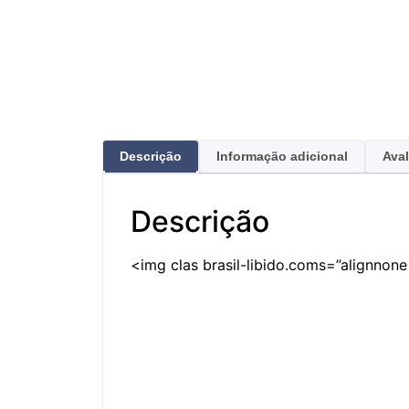
Descrição
Informação adicional
Aval
Descrição
<img clas
brasil-libido.com
s=”alignnone