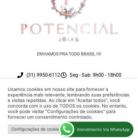
ENVIAMOS PRA TODO BRASIL !!!!
(31) 9950-6112
Seg - Sab: 9h00 - 18h00
contato@potencialjoias.com.br
Usamos cookies em nosso site para fornecer a
experiência mais relevante, lembrando suas preferências
e visitas repetidas. Ao clicar em “Aceitar todos”, você
concorda com o uso de TODOS os cookies. No entanto,
você pode visitar "Configurações de cookies" para
fornecer um consentimento controlado.
Desenvolvimento: ElementWeb
Configurações de cookies
Aceitar tudo
Atendimento Via WhatsApp