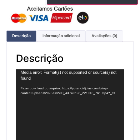
Descrição
Informação adicional
Avaliações (0)
Descrição
Tocador
Media error: Format(s) not supported or source(s) not
found
de
vídeo
Fazer download do arquivo: https://potencialjoias.com.br/wp-
content/uploads/2023/08/VID_43740528_221018_761.mp4?_=1