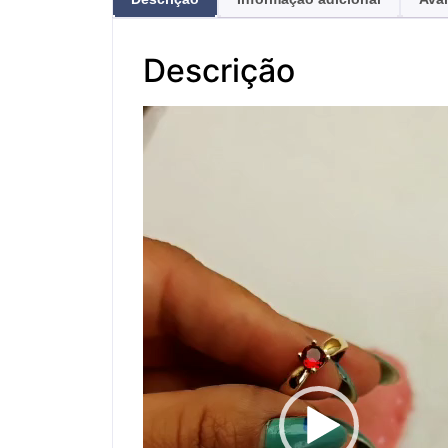
Descrição
Tocador
de
vídeo