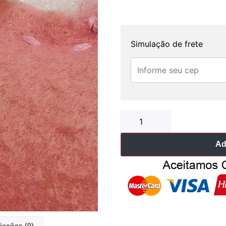
Simulação de frete
Ad
iações (0)