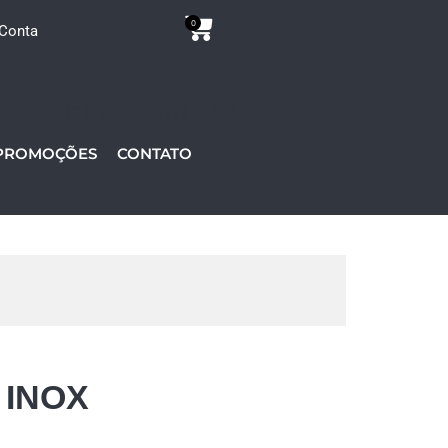
0
Conta
(31) 9950-6112
PROMOÇÕES
CONTATO
 INOX