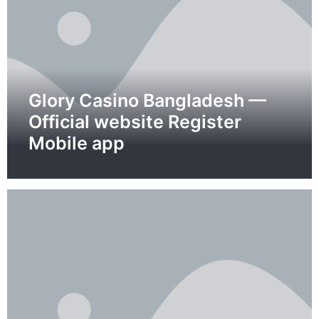
Glory Casino Bangladesh —
Official website Register
Mobile app