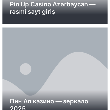
Pin Up Casino Azərbaycan —
rəsmi sayt giriş
Пин Ап казино — зеркало
2025