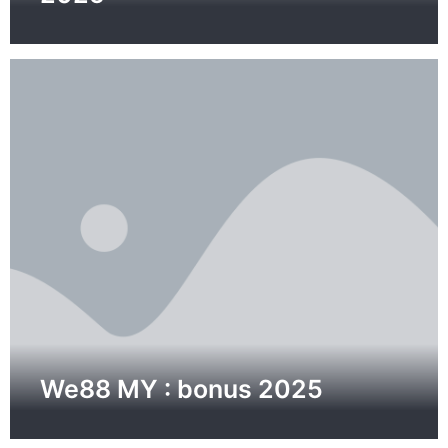
We88 MY : bonus 2025