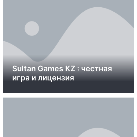
Sultan Games KZ : честная
игра и лицензия