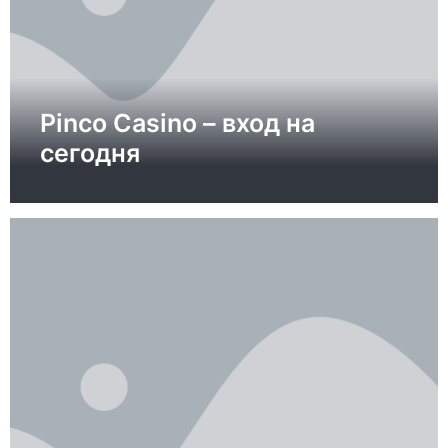
Pinco Casino – вход на
сегодня