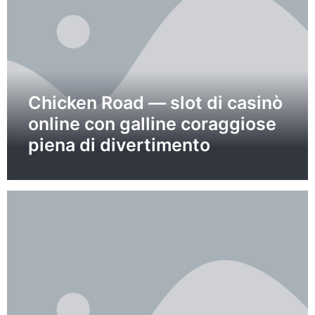
Chicken Road — slot di casinò
online con galline coraggiose
piena di divertimento