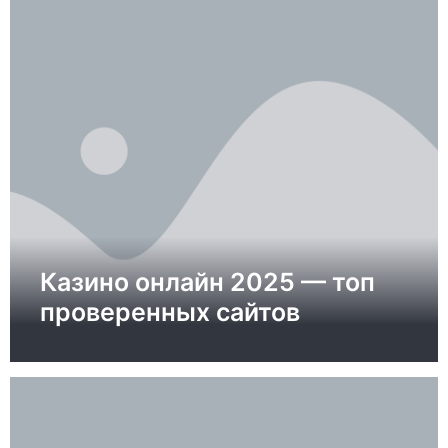
Казино онлайн 2025 — топ
проверенных сайтов