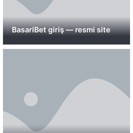
BasariBet giriş — resmi site