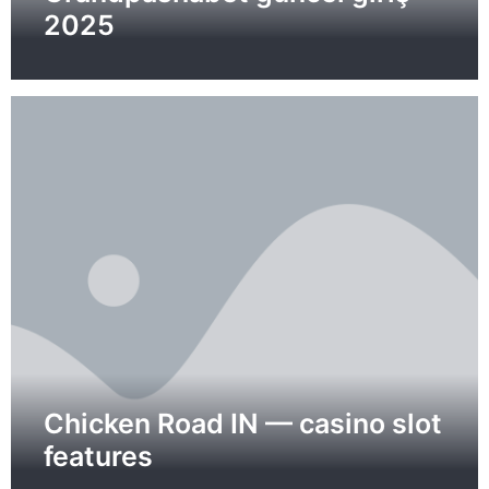
2025
Chicken Road IN — casino slot
features